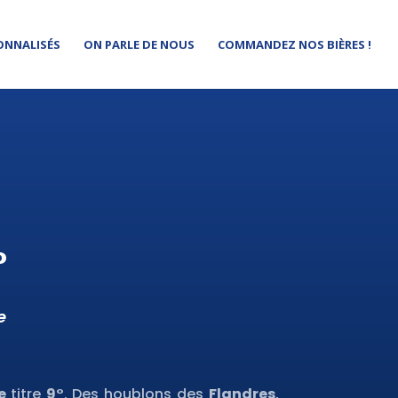
ONNALISÉS
ON PARLE DE NOUS
COMMANDEZ NOS BIÈRES !
°
e
le
titre
9°
. Des houblons des
Flandres
,