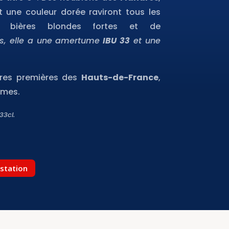
une couleur dorée raviront tous les
 bières blondes fortes et de
es, elle a une amertume
IBU 33
et une
ères premières des
Hauts-de-France
,
ômes.
 33cl.
ustation