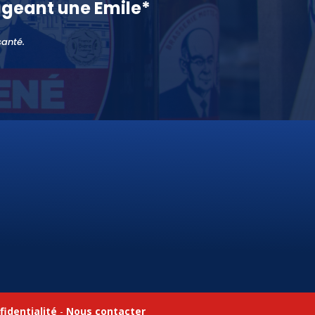
geant une Emile*
santé.
fidentialité
-
Nous contacter