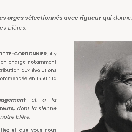
es orges sélectionnés avec rigueur
qui donnent
s bières.
OTTE-CORDONNIER
, il y
ole en charge notamment
tribution aux évolutions
 commencée en 1650 : la
…
gagement
et à la
ateurs
, dont la sienne
otre bière.
tiez et que vous nous